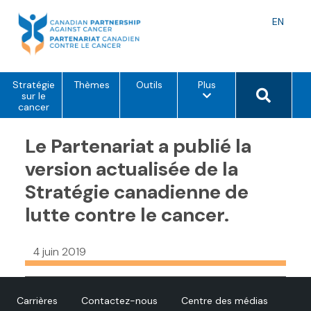
Skip
to
Langu
EN
content
toggle
o
Search 
Stratégie
Thèmes
Outils
Plus
p
sur le
t
cancer
i
o
Le Partenariat a publié la
n
s
d
version actualisée de la
e
m
Stratégie canadienne de
e
n
lutte contre le cancer.
u
4 juin 2019
Carrières
Contactez-nous
Centre des médias