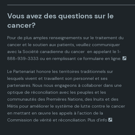
a
a
a
a
a
Vous avez des questions sur le
d
d
d
d
d
cancer?
i
i
i
i
i
Pour de plus amples renseignements sur le traitement du
cancer et le soutien aux patients, veuillez communiquer
a
a
a
a
a
avec la
Société canadienne du cancer
en appelant le 1-
888-939-3333 ou en remplissant ce
formulaire en ligne.
n
n
n
n
n
Le Partenariat honore les territoires traditionnels sur
P
P
P
P
P
lesquels vivent et travaillent son personnel et ses
partenaires. Nous nous engageons à collaborer dans une
a
a
a
a
a
optique de réconciliation avec les peuples et les
communautés des Premières Nations, des Inuits et des
r
r
r
r
r
Métis pour améliorer le système de lutte contre le cancer
en mettant en œuvre les appels à l’action de la
t
t
t
t
t
Commission de vérité et réconciliation.
Plus d’info
.
n
n
n
n
n