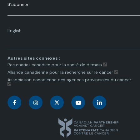
S’abonner
Language
English
toggle.
Autres sites connexes :
Partenariat canadien pour la santé de demain
Alliance canadienne pour la recherche sur le cancer
Association canadienne des agences provinciales du cancer
C
C
C
C
C
a
a
a
a
a
n
n
n
n
n