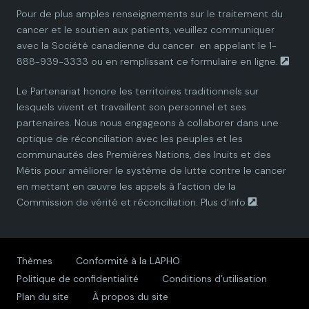
i
i
i
i
i
Pour de plus amples renseignements sur le traitement du
cancer et le soutien aux patients, veuillez communiquer
a
a
a
a
a
avec la
Société canadienne du cancer
en appelant le 1-
888-939-3333 ou en remplissant ce
formulaire en ligne.
n
n
n
n
n
Le Partenariat honore les territoires traditionnels sur
P
P
P
P
P
lesquels vivent et travaillent son personnel et ses
partenaires. Nous nous engageons à collaborer dans une
a
a
a
a
a
optique de réconciliation avec les peuples et les
communautés des Premières Nations, des Inuits et des
r
r
r
r
r
Métis pour améliorer le système de lutte contre le cancer
en mettant en œuvre les appels à l’action de la
t
t
t
t
t
Commission de vérité et réconciliation.
Plus d’info
.
n
n
n
n
n
e
e
e
e
e
Thèmes
Conformité à la LAPHO
Politique de confidentialité
Conditions d’utilisation
r
r
r
r
r
Plan du site
À propos du site