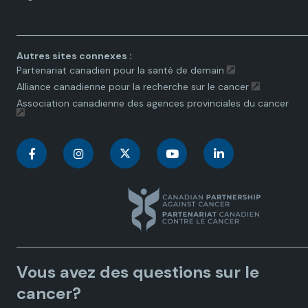
toggle.
Autres sites connexes :
Partenariat canadien pour la santé de demain
Alliance canadienne pour la recherche sur le cancer
Association canadienne des agences provinciales du cancer
C
C
C
C
C
a
a
a
a
a
n
n
n
n
n
a
a
a
a
a
Vous avez des questions sur le
d
d
d
d
d
cancer?