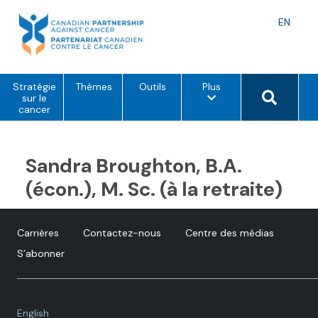
Skip
to
Langu
EN
content
toggle
o
Search 
Stratégie
Thèmes
Outils
Plus
p
sur le
t
cancer
i
o
n
s
Sandra Broughton, B.A.
d
e
(écon.), M. Sc. (à la retraite)
m
e
n
u
Carrières
Contactez-nous
Centre des médias
S’abonner
Language
English