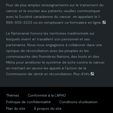
i
i
i
i
i
Pour de plus amples renseignements sur le traitement du
cancer et le soutien aux patients, veuillez communiquer
a
a
a
a
a
avec la
Société canadienne du cancer
en appelant le 1-
888-939-3333 ou en remplissant ce
formulaire en ligne.
n
n
n
n
n
Le Partenariat honore les territoires traditionnels sur
P
P
P
P
P
lesquels vivent et travaillent son personnel et ses
partenaires. Nous nous engageons à collaborer dans une
a
a
a
a
a
optique de réconciliation avec les peuples et les
communautés des Premières Nations, des Inuits et des
r
r
r
r
r
Métis pour améliorer le système de lutte contre le cancer
en mettant en œuvre les appels à l’action de la
t
t
t
t
t
Commission de vérité et réconciliation.
Plus d’info
.
n
n
n
n
n
e
e
e
e
e
Thèmes
Conformité à la LAPHO
Politique de confidentialité
Conditions d’utilisation
r
r
r
r
r
Plan du site
À propos du site