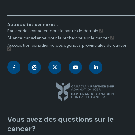
toggle.
Autres sites connexes :
Partenariat canadien pour la santé de demain
Alliance canadienne pour la recherche sur le cancer
Association canadienne des agences provinciales du cancer
C
C
C
C
C
a
a
a
a
a
n
n
n
n
n
a
a
a
a
a
Vous avez des questions sur le
d
d
d
d
d
cancer?