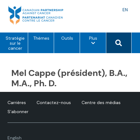
Skip
to
Langu
EN
content
toggle
o
Search 
Stratégie
Thèmes
Outils
Plus
p
sur le
t
cancer
i
o
n
s
Mel Cappe (président), B.A.,
d
e
M.A., Ph. D.
m
e
n
u
Carrières
Contactez-nous
Centre des médias
S’abonner
Language
English