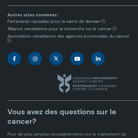
Autres sites connexes :
Partenariat canadien pour la santé de demain
Alliance canadienne pour la recherche sur le cancer
Association canadienne des agences provinciales du cancer
C
C
C
C
C
a
a
a
a
a
n
n
n
n
n
a
a
a
a
a
Vous avez des questions sur le
d
d
d
d
d
cancer?
i
i
i
i
i
Pour de plus amples renseignements sur le traitement du