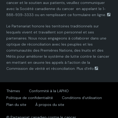
cancer et le soutien aux patients, veuillez communiquer
a
a
a
a
a
avec la
Société canadienne du cancer
en appelant le 1-
888-939-3333 ou en remplissant ce
formulaire en ligne.
n
n
n
n
n
Le Partenariat honore les territoires traditionnels sur
P
P
P
P
P
lesquels vivent et travaillent son personnel et ses
partenaires. Nous nous engageons à collaborer dans une
a
a
a
a
a
optique de réconciliation avec les peuples et les
communautés des Premières Nations, des Inuits et des
r
r
r
r
r
Métis pour améliorer le système de lutte contre le cancer
en mettant en œuvre les appels à l’action de la
t
t
t
t
t
Commission de vérité et réconciliation.
Plus d’info
.
n
n
n
n
n
e
e
e
e
e
Thèmes
Conformité à la LAPHO
Politique de confidentialité
Conditions d’utilisation
r
r
r
r
r
Plan du site
À propos du site
s
s
s
s
s
© Partenariat canadien contre le cancer