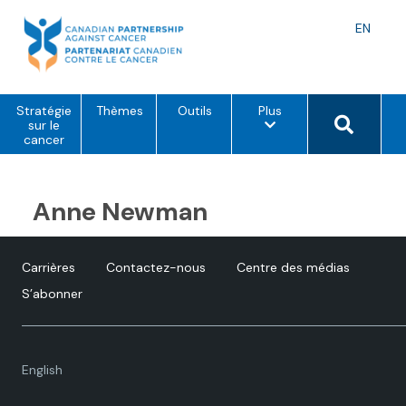
Skip
to
Langu
EN
content
toggle
o
Search 
Stratégie
Thèmes
Outils
Plus
p
sur le
t
cancer
i
o
n
s
Anne Newman
d
e
m
e
Carrières
Contactez-nous
Centre des médias
n
u
S’abonner
Language
English
toggle.