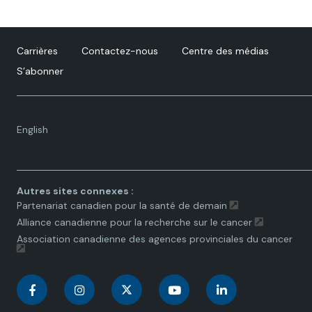
Carrières
Contactez-nous
Centre des médias
S’abonner
Language
English
toggle.
Autres sites connexes :
Partenariat canadien pour la santé de demain
Alliance canadienne pour la recherche sur le cancer
Association canadienne des agences provinciales du cancer
C
C
C
C
C