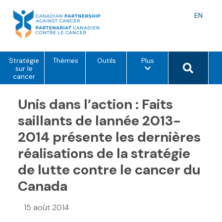
Skip
to
Langu
EN
content
toggle
o
Search 
Stratégie
Thèmes
Outils
Plus
p
sur le
t
cancer
i
o
Unis dans l’action : Faits
n
s
d
saillants de lannée 2013-
e
m
2014 présente les dernières
e
n
réalisations de la stratégie
u
de lutte contre le cancer du
Canada
15 août 2014