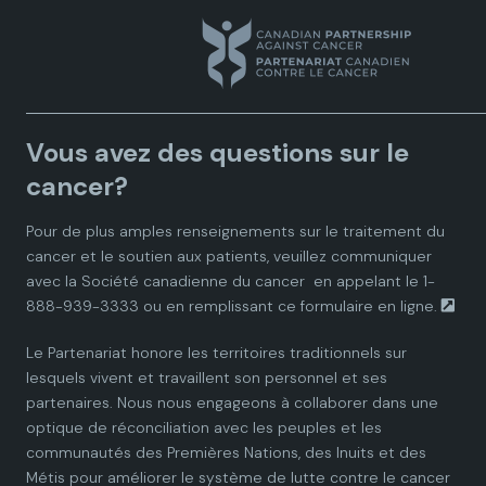
a
a
a
a
a
n
n
n
n
n
a
a
a
a
a
Vous avez des questions sur le
d
d
d
d
d
cancer?
i
i
i
i
i
Pour de plus amples renseignements sur le traitement du
cancer et le soutien aux patients, veuillez communiquer
a
a
a
a
a
avec la
Société canadienne du cancer
en appelant le 1-
888-939-3333 ou en remplissant ce
formulaire en ligne.
n
n
n
n
n
Le Partenariat honore les territoires traditionnels sur
P
P
P
P
P
lesquels vivent et travaillent son personnel et ses
partenaires. Nous nous engageons à collaborer dans une
a
a
a
a
a
optique de réconciliation avec les peuples et les
communautés des Premières Nations, des Inuits et des
r
r
r
r
r
Métis pour améliorer le système de lutte contre le cancer