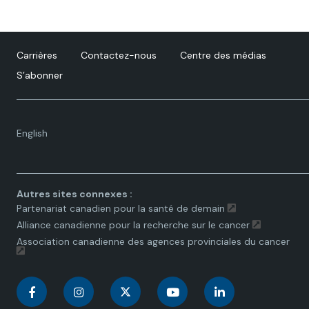
Carrières
Contactez-nous
Centre des médias
S’abonner
Language
English
toggle.
Autres sites connexes :
Partenariat canadien pour la santé de demain
Alliance canadienne pour la recherche sur le cancer
Association canadienne des agences provinciales du cancer
C
C
C
C
C