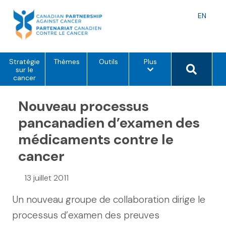
Skip
to
Langu
EN
content
toggle
o
Search 
Stratégie
Thèmes
Outils
Plus
p
sur le
t
cancer
i
o
Nouveau processus
n
s
d
pancanadien d’examen des
e
m
médicaments contre le
e
n
cancer
u
13 juillet 2011
Un nouveau groupe de collaboration dirige le
processus d’examen des preuves