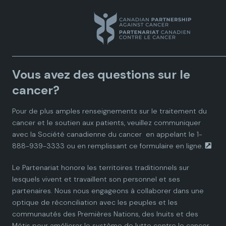
a
a
a
a
a
n
n
n
n
n
a
a
a
a
a
Vous avez des questions sur le
d
d
d
d
d
cancer?
i
i
i
i
i
Pour de plus amples renseignements sur le traitement du
cancer et le soutien aux patients, veuillez communiquer
a
a
a
a
a
avec la
Société canadienne du cancer
en appelant le 1-
888-939-3333 ou en remplissant ce
formulaire en ligne.
n
n
n
n
n
Le Partenariat honore les territoires traditionnels sur
P
P
P
P
P
lesquels vivent et travaillent son personnel et ses
partenaires. Nous nous engageons à collaborer dans une
a
a
a
a
a
optique de réconciliation avec les peuples et les
communautés des Premières Nations, des Inuits et des
r
r
r
r
r
Métis pour améliorer le système de lutte contre le cancer