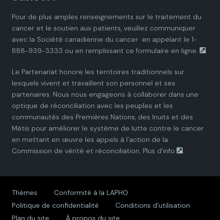
i
i
i
i
i
Pour de plus amples renseignements sur le traitement du
cancer et le soutien aux patients, veuillez communiquer
a
a
a
a
a
avec la
Société canadienne du cancer
en appelant le 1-
888-939-3333 ou en remplissant ce
formulaire en ligne.
n
n
n
n
n
Le Partenariat honore les territoires traditionnels sur
P
P
P
P
P
lesquels vivent et travaillent son personnel et ses
partenaires. Nous nous engageons à collaborer dans une
a
a
a
a
a
optique de réconciliation avec les peuples et les
communautés des Premières Nations, des Inuits et des
r
r
r
r
r
Métis pour améliorer le système de lutte contre le cancer
en mettant en œuvre les appels à l’action de la
t
t
t
t
t
Commission de vérité et réconciliation.
Plus d’info
.
n
n
n
n
n
e
e
e
e
e
Thèmes
Conformité à la LAPHO
Politique de confidentialité
Conditions d’utilisation
r
r
r
r
r
Plan du site
À propos du site