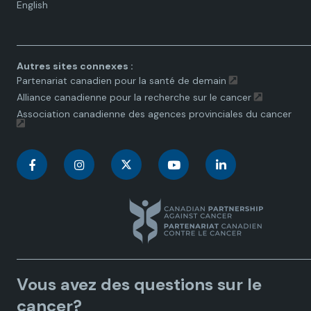
Language
English
toggle.
Autres sites connexes :
Partenariat canadien pour la santé de demain
Alliance canadienne pour la recherche sur le cancer
Association canadienne des agences provinciales du cancer
C
C
C
C
C
a
a
a
a
a
n
n
n
n
n
a
a
a
a
a
Vous avez des questions sur le
d
d
d
d
d
cancer?