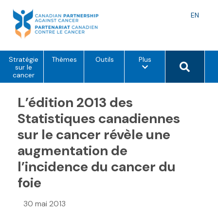
Skip
to
Langu
EN
content
toggle
o
Search 
Stratégie
Thèmes
Outils
Plus
p
sur le
t
cancer
i
o
L’édition 2013 des
n
s
d
Statistiques canadiennes
e
m
sur le cancer révèle une
e
n
augmentation de
u
l’incidence du cancer du
foie
30 mai 2013