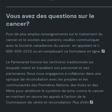
a
a
a
a
a
Vous avez des questions sur le
d
d
d
d
d
cancer?
i
i
i
i
i
Pour de plus amples renseignements sur le traitement du
cancer et le soutien aux patients, veuillez communiquer
a
a
a
a
a
avec la
Société canadienne du cancer
en appelant le 1-
888-939-3333 ou en remplissant ce
formulaire en ligne.
n
n
n
n
n
Le Partenariat honore les territoires traditionnels sur
P
P
P
P
P
lesquels vivent et travaillent son personnel et ses
partenaires. Nous nous engageons à collaborer dans une
a
a
a
a
a
optique de réconciliation avec les peuples et les
communautés des Premières Nations, des Inuits et des
r
r
r
r
r
Métis pour améliorer le système de lutte contre le cancer
en mettant en œuvre les appels à l’action de la
t
t
t
t
t
Commission de vérité et réconciliation.
Plus d’info
.
n
n
n
n
n