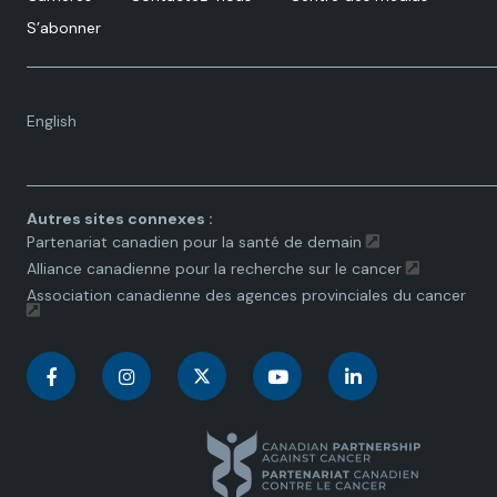
S’abonner
Language
English
toggle.
Autres sites connexes :
Partenariat canadien pour la santé de demain
Alliance canadienne pour la recherche sur le cancer
Association canadienne des agences provinciales du cancer
C
C
C
C
C
a
a
a
a
a
n
n
n
n
n