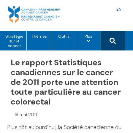
Skip
to
Langu
EN
content
toggle
o
Search 
Stratégie
Thèmes
Outils
Plus
p
sur le
t
cancer
i
o
Le rapport Statistiques
n
s
d
canadiennes sur le cancer
e
m
de 2011 porte une attention
e
n
toute particulière au cancer
u
colorectal
18 mai 2011
Plus tôt aujourd’hui, la Société canadienne du