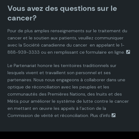
Vous avez des questions sur le
d
d
d
d
d
cancer?
i
i
i
i
i
Pour de plus amples renseignements sur le traitement du
cancer et le soutien aux patients, veuillez communiquer
a
a
a
a
a
avec la
Société canadienne du cancer
en appelant le 1-
888-939-3333 ou en remplissant ce
formulaire en ligne.
n
n
n
n
n
Le Partenariat honore les territoires traditionnels sur
P
P
P
P
P
lesquels vivent et travaillent son personnel et ses
partenaires. Nous nous engageons à collaborer dans une
a
a
a
a
a
optique de réconciliation avec les peuples et les
communautés des Premières Nations, des Inuits et des
r
r
r
r
r
Métis pour améliorer le système de lutte contre le cancer
en mettant en œuvre les appels à l’action de la
t
t
t
t
t
Commission de vérité et réconciliation.
Plus d’info
.
n
n
n
n
n