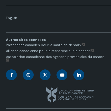
Language
English
toggle.
Autres sites connexes :
Partenariat canadien pour la santé de demain
Alliance canadienne pour la recherche sur le cancer
Association canadienne des agences provinciales du cancer
C
C
C
C
C
a
a
a
a
a
n
n
n
n
n
a
a
a
a
a