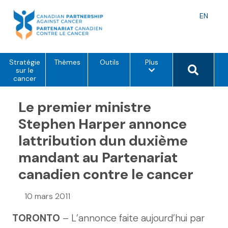
Skip
to
Langu
EN
content
toggle
o
Search 
Stratégie
Thèmes
Outils
Plus
p
sur le
t
cancer
i
o
Le premier ministre
n
s
d
Stephen Harper annonce
e
m
lattribution dun duxième
e
n
mandant au Partenariat
u
canadien contre le cancer
10 mars 2011
TORONTO
– L’annonce faite aujourd’hui par