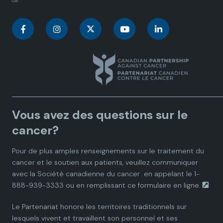
C
C
C
C
C
a
a
a
a
a
n
n
n
n
n
a
a
a
a
a
Vous avez des questions sur le
d
d
d
d
d
cancer?
i
i
i
i
i
Pour de plus amples renseignements sur le traitement du
cancer et le soutien aux patients, veuillez communiquer
a
a
a
a
a
avec la
Société canadienne du cancer
en appelant le 1-
888-939-3333 ou en remplissant ce
formulaire en ligne.
n
n
n
n
n
Le Partenariat honore les territoires traditionnels sur
P
P
P
P
P
lesquels vivent et travaillent son personnel et ses