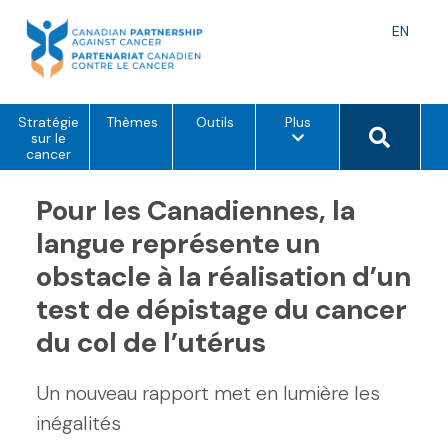
Skip
to
Langu
EN
content
toggle
o
Search 
Stratégie
Thèmes
Outils
Plus
p
sur le
t
cancer
i
o
Pour les Canadiennes, la
n
s
d
langue représente un
e
m
obstacle à la réalisation d’un
e
n
test de dépistage du cancer
u
du col de l’utérus
Un nouveau rapport met en lumière les
inégalités