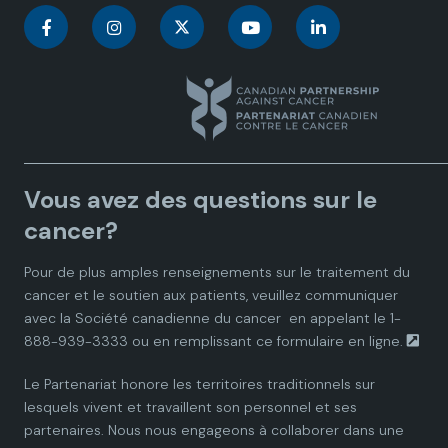
C
C
C
C
C
a
a
a
a
a
n
n
n
n
n
a
a
a
a
a
Vous avez des questions sur le
d
d
d
d
d
cancer?
i
i
i
i
i
Pour de plus amples renseignements sur le traitement du
cancer et le soutien aux patients, veuillez communiquer
a
a
a
a
a
avec la
Société canadienne du cancer
en appelant le 1-
888-939-3333 ou en remplissant ce
formulaire en ligne.
n
n
n
n
n
Le Partenariat honore les territoires traditionnels sur
P
P
P
P
P
lesquels vivent et travaillent son personnel et ses
partenaires. Nous nous engageons à collaborer dans une
a
a
a
a
a