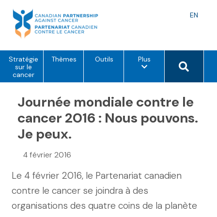
Skip
to
Langu
EN
content
toggle
o
Search 
Stratégie
Thèmes
Outils
Plus
p
sur le
t
cancer
i
o
Journée mondiale contre le
n
s
d
cancer 2016 : Nous pouvons.
e
m
Je peux.
e
n
u
4 février 2016
Le 4 février 2016, le Partenariat canadien
contre le cancer se joindra à des
organisations des quatre coins de la planète