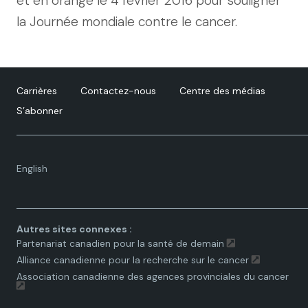
et en orange le 4 février 2016 pour souligner
la Journée mondiale contre le cancer.
Carrières
Contactez-nous
Centre des médias
S’abonner
Language
English
toggle.
Autres sites connexes :
Partenariat canadien pour la santé de demain
Alliance canadienne pour la recherche sur le cancer
Association canadienne des agences provinciales du cancer