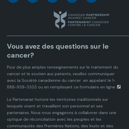
a
a
a
a
a
n
n
n
n
n
a
a
a
a
a
Vous avez des questions sur le
d
d
d
d
d
cancer?
i
i
i
i
i
Pour de plus amples renseignements sur le traitement du
cancer et le soutien aux patients, veuillez communiquer
a
a
a
a
a
avec la
Société canadienne du cancer
en appelant le 1-
888-939-3333 ou en remplissant ce
formulaire en ligne.
n
n
n
n
n
Le Partenariat honore les territoires traditionnels sur
P
P
P
P
P
lesquels vivent et travaillent son personnel et ses
partenaires. Nous nous engageons à collaborer dans une
a
a
a
a
a
optique de réconciliation avec les peuples et les
communautés des Premières Nations, des Inuits et des