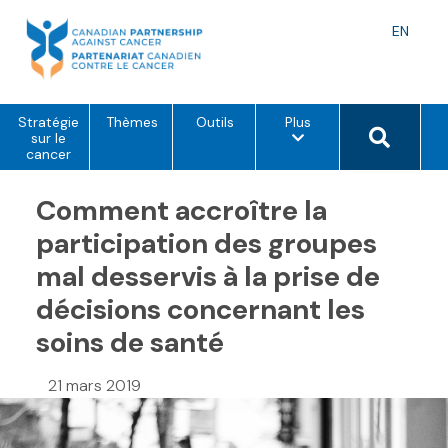
Skip
to
Langu
EN
content
toggle
o
Search 
Stratégie
Thèmes
Outils
Plus
p
sur le
t
cancer
i
o
Comment accroître la
n
s
d
participation des groupes
e
m
mal desservis à la prise de
e
n
décisions concernant les
u
soins de santé
21 mars 2019