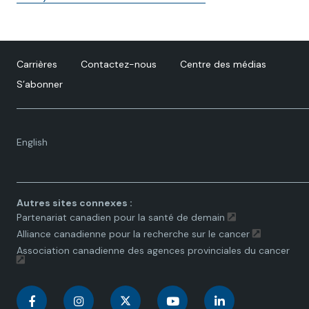
Carrières
Contactez-nous
Centre des médias
S’abonner
Language
English
toggle.
Autres sites connexes :
Partenariat canadien pour la santé de demain
Alliance canadienne pour la recherche sur le cancer
Association canadienne des agences provinciales du cancer
C
C
C
C
C