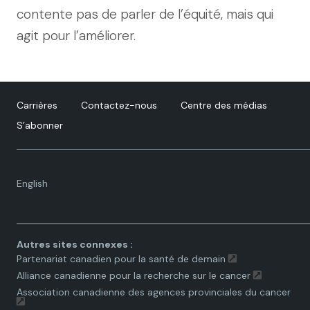
contente pas de parler de l’équité, mais qui
agit pour l’améliorer.
Carrières
Contactez-nous
Centre des médias
S’abonner
Language
English
toggle.
Autres sites connexes :
Partenariat canadien pour la santé de demain
Alliance canadienne pour la recherche sur le cancer
Association canadienne des agences provinciales du cancer