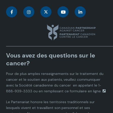
C
C
C
C
C
a
a
a
a
a
n
n
n
n
n
a
a
a
a
a
Vous avez des questions sur le
d
d
d
d
d
cancer?
i
i
i
i
i
Pour de plus amples renseignements sur le traitement du
cancer et le soutien aux patients, veuillez communiquer
a
a
a
a
a
avec la
Société canadienne du cancer
en appelant le 1-
888-939-3333 ou en remplissant ce
formulaire en ligne.
n
n
n
n
n
Le Partenariat honore les territoires traditionnels sur
P
P
P
P
P
lesquels vivent et travaillent son personnel et ses