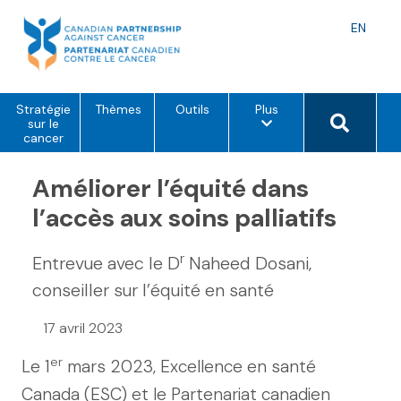
Skip
to
Langu
EN
content
toggle
o
Search 
Stratégie
Thèmes
Outils
Plus
p
sur le
t
cancer
i
o
Améliorer l’équité dans
n
s
d
l’accès aux soins palliatifs
e
m
e
r
Entrevue avec le D
Naheed Dosani,
n
u
conseiller sur l’équité en santé
17 avril 2023
er
Le 1
mars 2023, Excellence en santé
Canada (ESC) et le Partenariat canadien