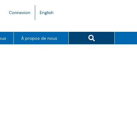
Language
Connexion
English
toggle.
Search button
ous
À propos de nous