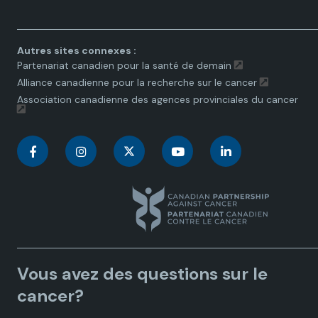
toggle.
Autres sites connexes :
Partenariat canadien pour la santé de demain
Alliance canadienne pour la recherche sur le cancer
Association canadienne des agences provinciales du cancer
C
C
C
C
C
a
a
a
a
a
n
n
n
n
n
a
a
a
a
a
Vous avez des questions sur le
d
d
d
d
d
cancer?
i
i
i
i
i