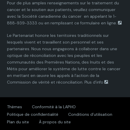
Pour de plus amples renseignements sur le traitement du
cancer et le soutien aux patients, veuillez communiquer
a
a
a
a
a
avec la
Société canadienne du cancer
en appelant le 1-
888-939-3333 ou en remplissant ce
formulaire en ligne.
n
n
n
n
n
Le Partenariat honore les territoires traditionnels sur
P
P
P
P
P
lesquels vivent et travaillent son personnel et ses
partenaires. Nous nous engageons à collaborer dans une
a
a
a
a
a
optique de réconciliation avec les peuples et les
communautés des Premières Nations, des Inuits et des
r
r
r
r
r
Métis pour améliorer le système de lutte contre le cancer
en mettant en œuvre les appels à l’action de la
t
t
t
t
t
Commission de vérité et réconciliation.
Plus d’info
.
n
n
n
n
n
e
e
e
e
e
Thèmes
Conformité à la LAPHO
Politique de confidentialité
Conditions d’utilisation
r
r
r
r
r
Plan du site
À propos du site