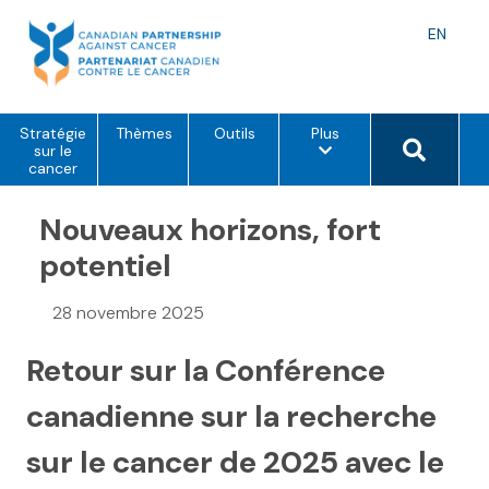
Skip
to
Langu
EN
content
toggle
o
Search 
Stratégie
Thèmes
Outils
Plus
p
sur le
t
cancer
i
o
Nouveaux horizons, fort
n
s
d
potentiel
e
m
e
28 novembre 2025
n
u
Retour sur la Conférence
canadienne sur la recherche
sur le cancer de 2025 avec le