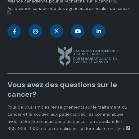
Alliance canadienne pour la recherche sur le cancer
Association canadienne des agences provinciales du cancer
C
C
C
C
C
a
a
a
a
a
n
n
n
n
n
a
a
a
a
a
Vous avez des questions sur le
d
d
d
d
d
cancer?
i
i
i
i
i
Pour de plus amples renseignements sur le traitement du
cancer et le soutien aux patients, veuillez communiquer
a
a
a
a
a
avec la
Société canadienne du cancer
en appelant le 1-
888-939-3333 ou en remplissant ce
formulaire en ligne.
n
n
n
n
n