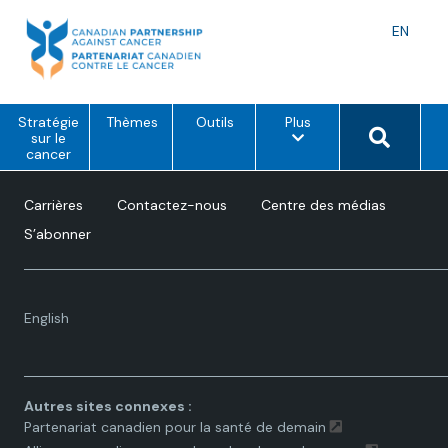
Skip
to
Langu
EN
content
toggle
o
Search 
Stratégie
Thèmes
Outils
Plus
p
sur le
t
cancer
i
o
n
Carrières
Contactez-nous
Centre des médias
s
d
S’abonner
e
m
e
n
u
Language
English
toggle.
Autres sites connexes :
Partenariat canadien pour la santé de demain