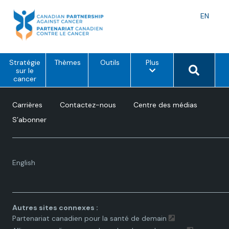
Skip
to
Langu
EN
content
toggle
o
Search 
Stratégie
Thèmes
Outils
Plus
p
sur le
t
cancer
i
o
n
Carrières
Contactez-nous
Centre des médias
s
d
S’abonner
e
m
e
n
u
Language
English
toggle.
Autres sites connexes :
Partenariat canadien pour la santé de demain