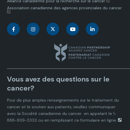
Alliance canadienne pour la recherche sur le cancer
Association canadienne des agences provinciales du cancer
C
C
C
C
C
a
a
a
a
a
n
n
n
n
n
a
a
a
a
a
Vous avez des questions sur le
d
d
d
d
d
cancer?
i
i
i
i
i
Pour de plus amples renseignements sur le traitement du
cancer et le soutien aux patients, veuillez communiquer
a
a
a
a
a
avec la
Société canadienne du cancer
en appelant le 1-
888-939-3333 ou en remplissant ce
formulaire en ligne.
n
n
n
n
n