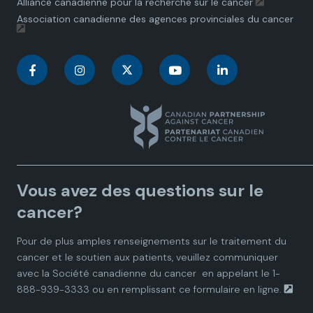
Alliance canadienne pour la recherche sur le cancer
Association canadienne des agences provinciales du cancer
C
C
C
C
C
a
a
a
a
a
n
n
n
n
n
a
a
a
a
a
Vous avez des questions sur le
d
d
d
d
d
cancer?
i
i
i
i
i
Pour de plus amples renseignements sur le traitement du
cancer et le soutien aux patients, veuillez communiquer
a
a
a
a
a
avec la
Société canadienne du cancer
en appelant le 1-
888-939-3333 ou en remplissant ce
formulaire en ligne.
n
n
n
n
n