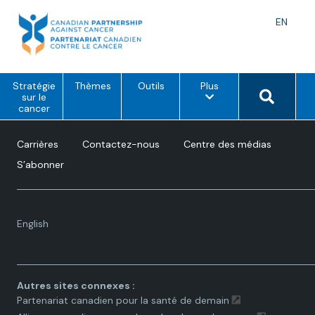
Skip
to
Langu
EN
content
toggle
o
Search 
Stratégie
Thèmes
Outils
Plus
p
sur le
t
cancer
i
o
n
Carrières
Contactez-nous
Centre des médias
s
d
S’abonner
e
m
e
n
u
Language
English
toggle.
Autres sites connexes :
Partenariat canadien pour la santé de demain