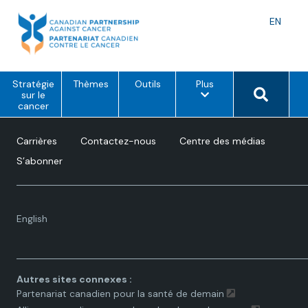
Skip
to
Langu
EN
content
toggle
o
Search 
Stratégie
Thèmes
Outils
Plus
p
sur le
t
cancer
i
o
n
Carrières
Contactez-nous
Centre des médias
s
d
S’abonner
e
m
e
n
u
Language
English
toggle.
Autres sites connexes :
Partenariat canadien pour la santé de demain