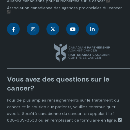
Alliance canadienne pour la recherche sur le cancer
Association canadienne des agences provinciales du cancer
C
C
C
C
C
a
a
a
a
a
n
n
n
n
n
a
a
a
a
a
Vous avez des questions sur le
d
d
d
d
d
cancer?
i
i
i
i
i
Pour de plus amples renseignements sur le traitement du
cancer et le soutien aux patients, veuillez communiquer
a
a
a
a
a
avec la
Société canadienne du cancer
en appelant le 1-
888-939-3333 ou en remplissant ce
formulaire en ligne.
n
n
n
n
n