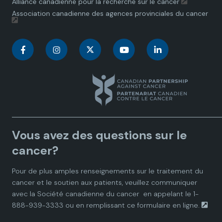
Alliance canadienne pour la recherche sur le cancer
Association canadienne des agences provinciales du cancer
C
C
C
C
C
a
a
a
a
a
n
n
n
n
n
a
a
a
a
a
Vous avez des questions sur le
d
d
d
d
d
cancer?
i
i
i
i
i
Pour de plus amples renseignements sur le traitement du
cancer et le soutien aux patients, veuillez communiquer
a
a
a
a
a
avec la
Société canadienne du cancer
en appelant le 1-
888-939-3333 ou en remplissant ce
formulaire en ligne.
n
n
n
n
n