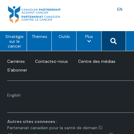
Skip
to
Langu
EN
content
toggle
o
Search 
Stratégie
Thèmes
Outils
Plus
p
sur le
t
cancer
i
o
n
Carrières
Contactez-nous
Centre des médias
s
d
S’abonner
e
m
e
n
u
Language
English
toggle.
Autres sites connexes :
Partenariat canadien pour la santé de demain