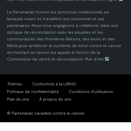
n
n
n
n
n
Le Partenariat honore les territoires traditionnels sur
P
P
P
P
P
lesquels vivent et travaillent son personnel et ses
partenaires. Nous nous engageons à collaborer dans une
a
a
a
a
a
optique de réconciliation avec les peuples et les
communautés des Premières Nations, des Inuits et des
r
r
r
r
r
Métis pour améliorer le système de lutte contre le cancer
en mettant en œuvre les appels à l’action de la
t
t
t
t
t
Commission de vérité et réconciliation.
Plus d’info
.
n
n
n
n
n
e
e
e
e
e
Thèmes
Conformité à la LAPHO
Politique de confidentialité
Conditions d’utilisation
r
r
r
r
r
Plan du site
À propos du site
s
s
s
s
s
© Partenariat canadien contre le cancer
h
h
h
h
h