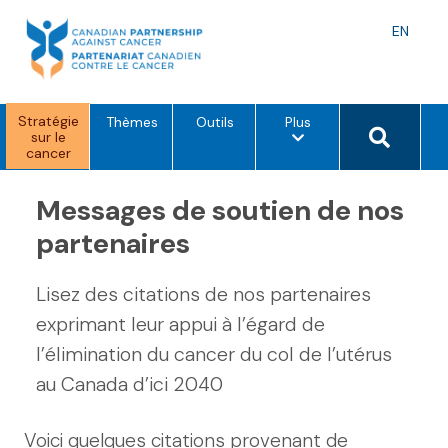
Skip
to
Langu
EN
content
toggle
Stratégie
o
Search 
Thèmes
Outils
Plus
sur le
p
cancer
t
i
o
Messages de soutien de nos
n
s
d
partenaires
e
m
e
Lisez des citations de nos partenaires
n
u
exprimant leur appui à l’égard de
l’élimination du cancer du col de l’utérus
au Canada d’ici 2040
Voici quelques citations provenant de