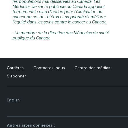
les populations mal desservies au Canada. Les
Médecins de santé publique du Canada appuient
fermement le plan d’action pour l’élimination du
cancer du col de l’utérus et sa priorité d’améliorer
l’équité dans les soins contre le cancer au Canada.
-Un membre de la direction des Médecins de santé
publique du Canada
Carrières
Contactez-nous
Centre des médias
S’abonner
Language
English
toggle.
Autres sites connexes :