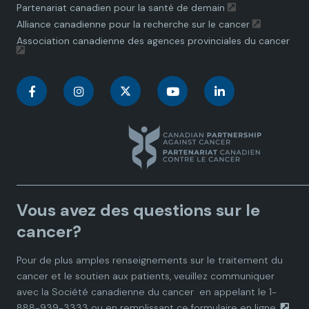
Partenariat canadien pour la santé de demain
Alliance canadienne pour la recherche sur le cancer
Association canadienne des agences provinciales du cancer
C
C
C
C
C
a
a
a
a
a
n
n
n
n
n
a
a
a
a
a
Vous avez des questions sur le
d
d
d
d
d
cancer?
i
i
i
i
i
Pour de plus amples renseignements sur le traitement du
cancer et le soutien aux patients, veuillez communiquer
a
a
a
a
a
avec la
Société canadienne du cancer
en appelant le 1-
888-939-3333 ou en remplissant ce
formulaire en ligne.